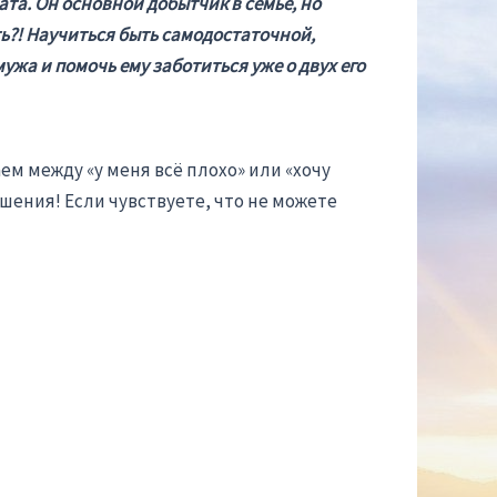
та. Он основной добытчик в семье, но
ть?! Научиться быть самодостаточной,
жа и помочь ему заботиться уже о двух его
ем между «у меня всё плохо» или «хочу
шения! Если чувствуете, что не можете