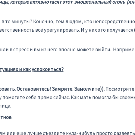
ницы, которые активно гасят этот эмоциональный огонь (и
 в те минуты? Конечно, тем людям, кто непосредственно
ветственность всё урегулировать. И у них это получается)
 вошли в стресс и вы из него вполне можете выйти. Наприм
туациях и как успокоиться?
овать. Остановитесь! Замрите. Замолчите)).
Посмотрите н
у помогите себе прямо сейчас. Как мать помогла бы своем
лица.
тное.
ям или еще лучше съездите куда-нибудь просто развеятьс