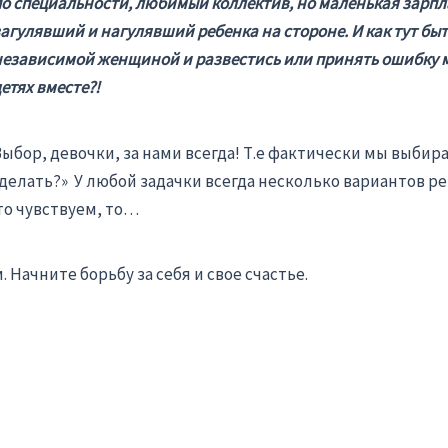
по специальности, любимый коллектив, но маленькая зарпла
загулявший и нагулявший ребенка на стороне. И как тут бы
независимой женщиной и развестись или принять ошибку му
етях вместе?!
Выбор, девочки, за нами всегда! Т.е фактически мы выбира
сделать?» У любой задачки всегда несколько вариантов ре
то чувствуем, то…
 Начните борьбу за себя и свое счастье.