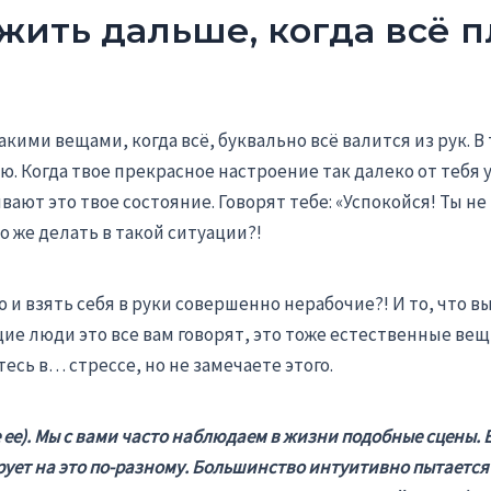
 жить дальше, когда всё п
акими вещами, когда всё, буквально всё валится из рук. В
. Когда твое прекрасное настроение так далеко от тебя уб
т это твое состояние. Говорят тебе: «Успокойся! Ты не в
о же делать в такой ситуации?!
 и взять себя в руки совершенно нерабочие?! И то, что в
ие люди это все вам говорят, это тоже естественные вещ
есь в… стрессе, но не замечаете этого.
ее). Мы с вами часто наблюдаем в жизни подобные сцены. Ес
гирует на это по-разному. Большинство интуитивно пытаетс