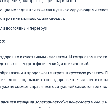
( курение, обжорство, сериалы) или нет
ющие мелодии или тяжелая музыка с удручающими текс
ами роз или мышечное напряжение
или постоянный перегруз
ор:
 здоровым и счастливым
человеком. И когда к вам в гости
удет на это ресурс и физический, и психический.
образ жизни
и продолжаете играть в «русскую рулетку». П
 и больше, подрываете свое здоровье все сильнее и сильн
а уже не сможет справиться с ситуацией самостоятельно.
расивая женщина 32 лет узнает об измене своего мужа. У ни