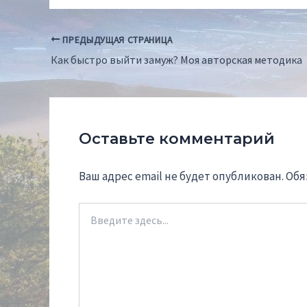
Навигация
ПРЕДЫДУЩАЯ СТРАНИЦА
по
Как быстро выйти замуж? Моя авторская методика
записям
Оставьте комментарий
Ваш адрес email не будет опубликован.
Обя
Введите
здесь...