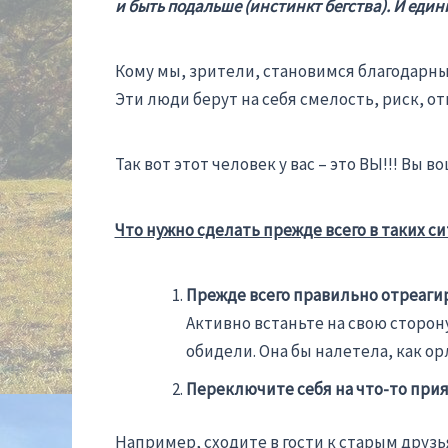
и быть подальше (инстинкт бегства). И еди
Кому мы, зрители, становимся благодарны
Эти люди берут на себя смелость, риск, от
Так вот этот человек у вас – это ВЫ!!! Вы
Что нужно сделать прежде всего в таких си
Прежде всего правильно отреагир
Активно встаньте на свою сторон
обидели. Она бы налетела, как ор
Переключите себя на что-то прия
Например, сходите в гости к старым друзь