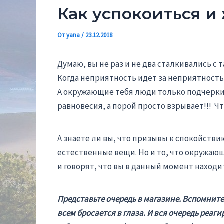
Как успокоиться и
От
yana
/
23.12.2018
Думаю, вы не раз и не два сталкивались с т
Когда неприятность идет за неприятностью
А окружающие тебя люди только подчеркиваю
равновесия, а порой просто взрывает!!! Чт
А знаете ли вы, что призывы к спокойствию
естественные вещи. Но и то, что окружающ
и говорят, что вы в данный момент находит
Представьте очередь в магазине. Вспомните 
всем бросается в глаза. И вся очередь реа