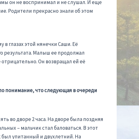
мы он не воспринимал и не слушал. И еще
вие. Родители прекрасно знали об этом
 в глазах этой нянечки Саши. Её
о результата. Малыш ее продолжал
е отрицательно. Он возвращал ей её
ло понимание, что следующая в очереди
ть во дворе 2 часа. На дворе была поздняя
альных – мальчик стал баловаться. В этот
к был упитанный и двухлетний. На