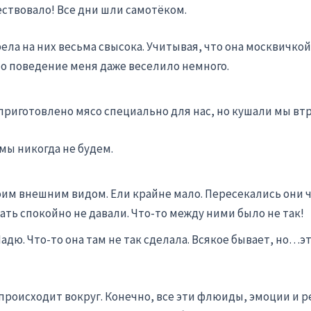
ествовало! Все дни шли самотёком.
ла на них весьма свысока. Учитывая, что она москвичкой
о поведение меня даже веселило немного.
приготовлено мясо специально для нас, но кушали мы втро
мы никогда не будем.
воим внешним видом. Ели крайне мало. Пересекались они ч
ать спокойно не давали. Что-то между ними было не так!
адю. Что-то она там не так сделала. Всякое бывает, но…это
происходит вокруг. Конечно, все эти флюиды, эмоции и ре