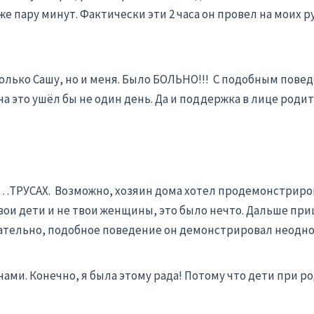
 пару минут. Фактически эти 2 часа он провел на моих рук
только Сашу, но и меня. Было БОЛЬНО!!! С подобным пове
на это ушёл бы не один день. Да и поддержка в лице роди
х…ТРУСАХ. Возможно, хозяин дома хотел продемонстриро
 твои дети и не твои женщины, это было нечто. Дальше п
вательно, подобное поведение он демонстрировал неодно
ами. Конечно, я была этому рада! Потому что дети при р