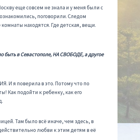
оскву еще совсем не знала и у меня были с
 познакомились, поговорили. Следом
 комнаты находятся. Где детская, вещи.
о быть в Севастополе, НА СВОБОДЕ, а другое
. И я поверила в это. Потому что по
! Как подойти к ребенку, как его
д.
цей. Там было всё иначе, чем здесь, в
о действительно любви к этим детям в её