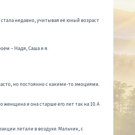
 стала недавно, учитывая её юный возраст
ём – Надя, Саша и я.
асто, но постоянно с какими-то эмоциями.
 женщина и она старше его лет так на 10. А
акции летали в воздухе. Мальчик, с