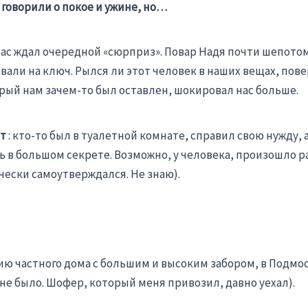
говорили о покое и ужине, но…
нас ждал очередной «сюрприз». Повар Надя почти шепото
ывали на ключ. Рылся ли этот человек в наших вещах, пове
рый нам зачем-то был оставлен, шокировал нас больше.
т
: кто-то был в туалетной комнате, справил свою нужду,
сь в большом секрете. Возможно, у человека, произошло 
чески самоутверждался. Не знаю).
ию частного дома с большим и высоким забором, в Подмос
 не было. Шофер, который меня привозил, давно уехал).