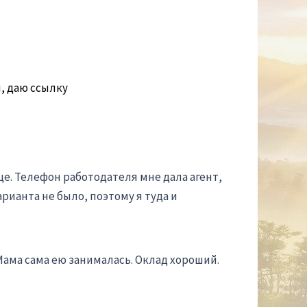
л, даю ссылку
е. Телефон работодателя мне дала агент,
арианта не было, поэтому я туда и
 Мама сама ею занималась. Оклад хороший.