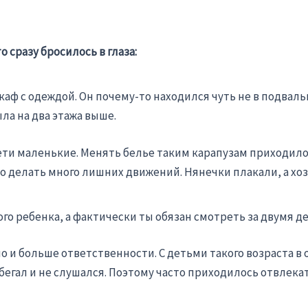
о сразу бросилось в глаза:
аф с одеждой. Он почему-то находился чуть не в подвал
ла на два этажа выше.
ти маленькие. Менять белье таким карапузам приходилось
о делать много лишних движений. Нянечки плакали, а хозя
ого ребенка, а фактически ты обязан смотреть за двумя д
о и больше ответственности. С детьми такого возраста в
 бегал и не слушался. Поэтому часто приходилось отвлека