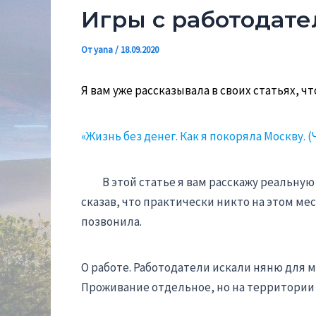
Игры с работодател
От
yana
/
18.09.2020
Я вам уже рассказывала в своих статьях, ч
«Жизнь без денег. Как я покоряла Москву. (Ч
В этой статье я вам расскажу реальную и
сказав, что практически никто на этом мес
позвонила.
О работе. Работодатели искали няню для м
Проживание отдельное, но на территории 