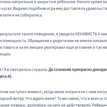
 очень капризным и закрытым ребенком. Никого кроме ма
 и кусал. Видимо подобная игра ему доставляла удовольст
елали и не собирались.
 результате такого поведения, я увидела НЕНАВИСТЬ к нему
еспомощность. Обращения к родителям не имели никаког
оставать и на её эмоции реагировал еще активнее и так ж
моции.
 я? А я смотрела и слушала.
До сознания прекрасно доходи
есь я).
отом наступил момент, когда меня попросили с ним погуля
дный ветер. Что ждало меня? То же самое, что и всех ост
какие уговоры, разговоры на него не действовали. Ребено