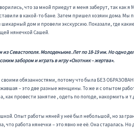
орились, что за мной приедут и меня заберут, так как я М
ставили в какой-то бане. Затем пришел хозяин дома. Мы
 шикарный дом и провели экскурсию. Показали, где какие
щей нянечкой Сашей.
из Севастополя. Молоденькие. Лет по 18-19 им. Но одно дел
соким забором и играть в игру «Охотник – жертва».
 своими обязанностями, потому что была БЕЗ ОБРАЗОВАНИЯ
авшая – это две разные женщины. То же и с опытом работы
как провести занятие , одеть по погоде, накормить и т.
кой. Опыт работы няней у неё был небольшой, но за грани
а, что работа нянечки – это явно не её. Она старалась. Н