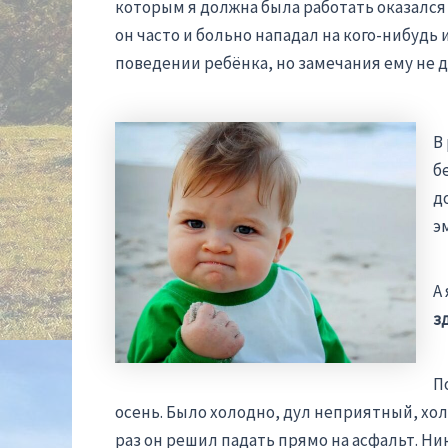
которым я должна была работать оказался
он часто и больно нападал на кого-нибудь
поведении ребёнка, но замечания ему не д
В
б
д
э
А
зд
П
осень. Было холодно, дул неприятный, холо
раз он решил падать прямо на асфальт. Ни