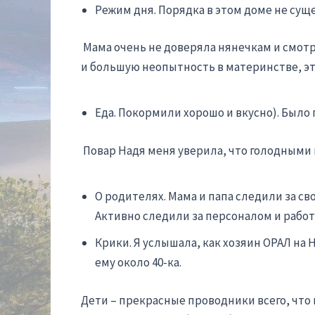
Режим дня. Порядка в этом доме не сущ
Мама очень не доверяла нянечкам и смотре
и большую неопытность в материнстве, эт
Еда. Покормили хорошо и вкусно). Было 
Повар Надя меня уверила, что голодными 
О родителях. Мама и папа следили за с
Активно следили за персоналом и работ
Крики. Я услышала, как хозяин ОРАЛ на Н
ему около 40-ка.
Дети – прекрасные проводники всего, что 