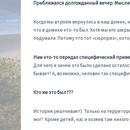
Приближался долгожданный вечер. Мысли 
Когда мы втроём вернулись в наш домик, 
что в домике кто-то был. Хотя мы его закр
подумали. Потому что тот «сюрприз», кото
Нам кто-то передал специфический приве
Для чего и зачем это было сделано остало
бывает! А, возможно, человек так специфи
Кто же это был???
История умалчивает). Только на территор
мог! Кроме детей, нас и хозяев там никого