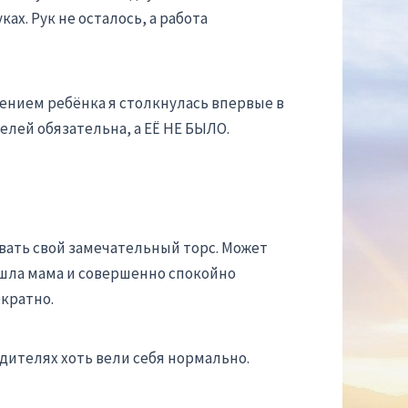
ах. Рук не осталось, а работа
дением ребёнка я столкнулась впервые в
телей обязательна, а ЕЁ НЕ БЫЛО.
вать свой замечательный торс. Может
ришла мама и совершенно спокойно
кратно.
одителях хоть вели себя нормально.