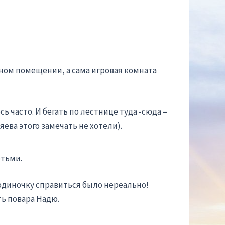
ьном помещении, а сама игровая комната
 часто. И бегать по лестнице туда -сюда –
ева этого замечать не хотели).
етьми.
 одиночку справиться было нереально!
ть повара Надю.